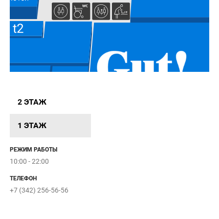
t2
Счастливый
Samsung
взгляд
EKON
2 ЭТАЖ
Calzedonia
1 ЭТАЖ
РЕЖИМ РАБОТЫ
10:00 - 22:00
Mustang
Levi's
ТЕЛЕФОН
+7 (342) 256-56-56
ELIXIROOM
Лолли