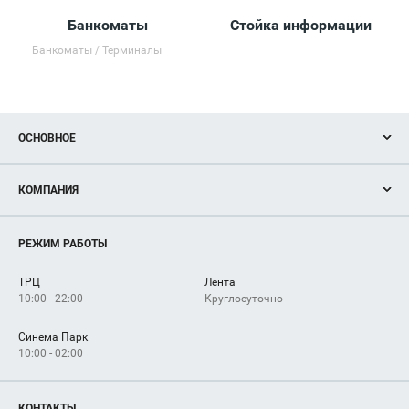
Банкоматы
Стойка информации
Банкоматы / Терминалы
ОСНОВНОЕ
Акции
КОМПАНИЯ
Новости
Магазины
О нас
Услуги
РЕЖИМ РАБОТЫ
Рекламодателям
Сервисы
Арендаторам
ТРЦ
Лента
Как добраться
10:00 - 22:00
Круглосуточно
Синема Парк
10:00 - 02:00
КОНТАКТЫ