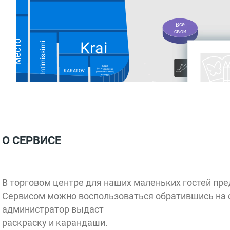
Все
свои
Модное
место
Krai
Intimissimi
МЦЗ
(московский
KARATOV
цепевязальный
завод)
Rich
Aroma
S
Parfum&Cosmetics
О СЕРВИСЕ
SOKOLOV
В торговом центре для наших маленьких гостей пре
Сервисом можно воспользоваться обратившись на 
администратор выдаст
раскраску
и карандаши.