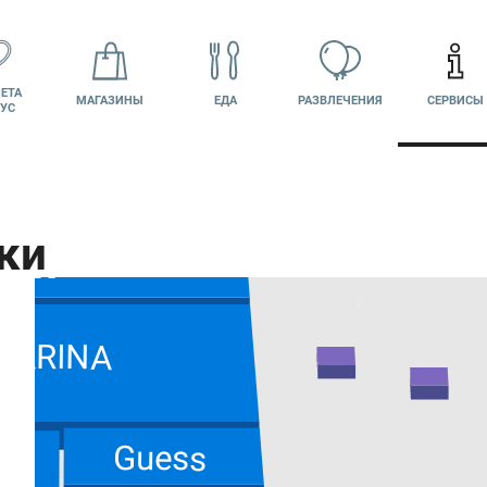
ЕТА
МАГАЗИНЫ
ЕДА
РАЗВЛЕЧЕНИЯ
СЕРВИСЫ
УС
Tamaris
Business
line
VILET
ВАКАНСИИ
ПОДАРОЧНАЯ
Й КАБИНЕТ
КАРТА
ZARINA
Guess