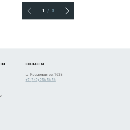
1
/
3
ОТЫ
КОНТАКТЫ
ш. Космонавтов, 162Б
+7 (342) 256-56-56
о