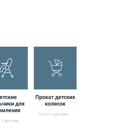
етские
Прокат детских
Аппарат для
ьчики для
колясок
чистки обуви
рмления
Гости с детьми
 с детьми