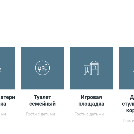
атери
Туалет
Игровая
Д
нка
семейный
площадка
стул
ко
ьми
Гости с детьми
Гости с детьми
Гости