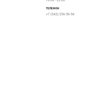
10:00 - 22:00
ТЕЛЕФОН
Superland
+7 (342) 256-56-56
Play
Day
PlaYoo
Sandy
Jolly
ИГРОТЕКА