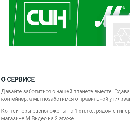
Haier
Polaris
О СЕРВИСЕ
Sandy
Давайте заботиться о нашей планете вместе. Сдав
Bumpy
контейнер, а мы позаботимся о правильной утилиза
Магия
Контейнеры расположены на 1 этаже, рядом с гипе
меха
магазин
магазине М.Видео на 2 этаже.
Твое
P
ЕЖ