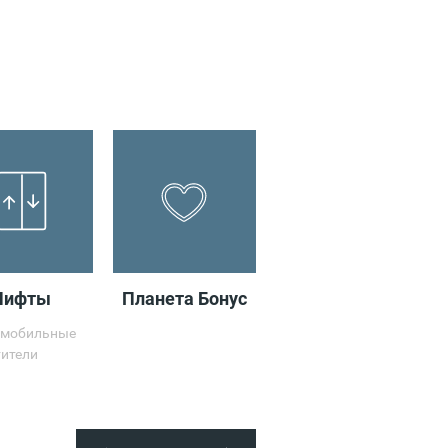
azing Red
razy Cart
moda Sport
Bar
Yamaguchi
Par
Northland
ara
Лифты
Планета Бонус
Стойка для
дезинфекции
мобильные
рук
тители
ФРАЙДЭЙ