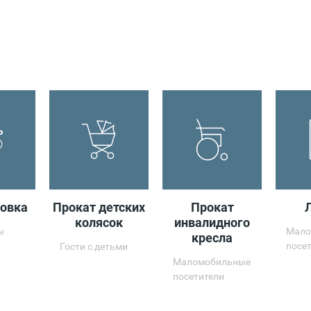
Crockid
Am
C
La
la
ACOOLA
O'H
овка
Прокат детских
Прокат
Котофей
колясок
инвалидного
ы
Мало
кресла
посе
Гости с детьми
Маломобильные
посетители
ИгроОстров