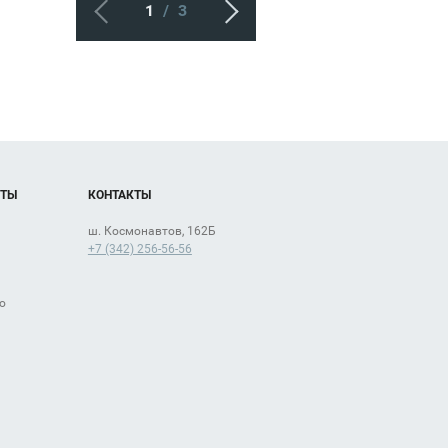
1
/
3
Milavitsa
COLIN'S
ОТЫ
КОНТАКТЫ
ш. Космонавтов, 162Б
+7 (342) 256-56-56
о