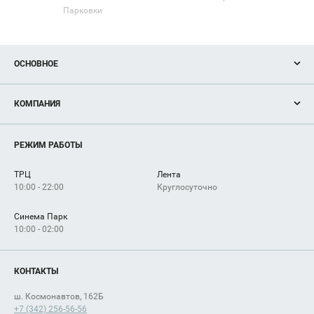
Парковки
ОСНОВНОЕ
Акции
КОМПАНИЯ
Новости
Магазины
О нас
Услуги
РЕЖИМ РАБОТЫ
Рекламодателям
Сервисы
Арендаторам
ТРЦ
Лента
Как добраться
10:00 - 22:00
Круглосуточно
Синема Парк
10:00 - 02:00
КОНТАКТЫ
ш. Космонавтов, 162Б
+7 (342) 256-56-56