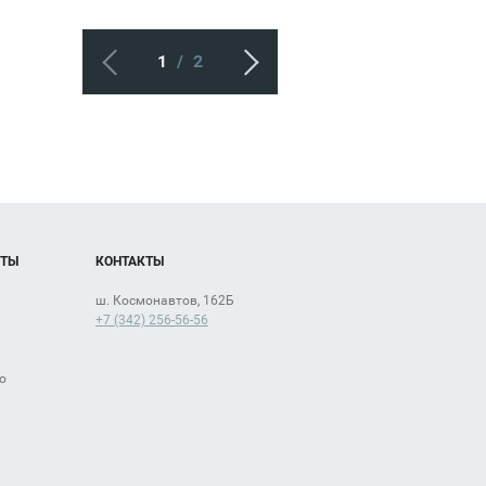
1
/
2
ов
ОТЫ
КОНТАКТЫ
ш. Космонавтов, 162Б
+7 (342) 256-56-56
о