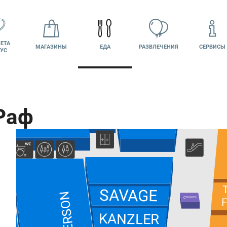
LiloMilkTea
ЕТА
МАГАЗИНЫ
ЕДА
РАЗВЛЕЧЕНИЯ
СЕРВИСЫ
УС
Часы
Black
Bunny
Befree
ECCO
Моя
коллекция
Раф
ВАКАНСИИ
ПОДАРОЧНАЯ
Й КАБИНЕТ
КАРТА
SAVAGE
Столото
KANZLER