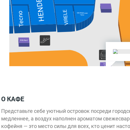
HENDERSON
VIRELE
Tecno
Аметист
Швейцарские
Часы
Ателье
Это же
Раф
LC Waikiki
Покупай
Пермское
О КАФЕ
Представьте себе уютный островок посреди городск
медленнее, а воздух наполнен ароматом свежесваре
кофейня — это место силы для всех, кто ценит наст