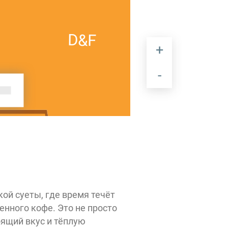
D&F
LCW KIDS/LCW
HOME
ой суеты, где время течёт
нного кофе. Это не просто
оящий вкус и тёплую