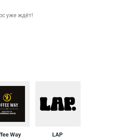
ос уже ждёт!
Эко
ffee Way
LAP
One Price Coffee