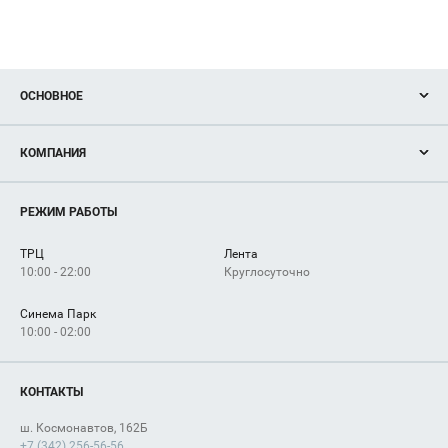
ОСНОВНОЕ
Акции
КОМПАНИЯ
Новости
Магазины
О нас
Услуги
РЕЖИМ РАБОТЫ
Рекламодателям
ссе Космон
Сервисы
Арендаторам
ТРЦ
Лента
Как добраться
10:00 - 22:00
Круглосуточно
Синема Парк
10:00 - 02:00
КОНТАКТЫ
ш. Космонавтов, 162Б
+7 (342) 256-56-56