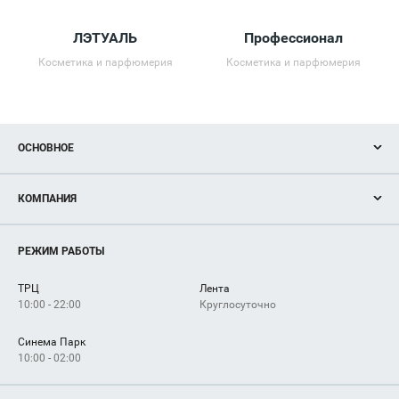
ЛЭТУАЛЬ
Профессионал
Косметика и парфюмерия
Косметика и парфюмерия
ОСНОВНОЕ
Акции
КОМПАНИЯ
Новости
Магазины
О нас
Услуги
РЕЖИМ РАБОТЫ
Рекламодателям
Сервисы
Арендаторам
ТРЦ
Лента
Как добраться
10:00 - 22:00
Круглосуточно
Синема Парк
10:00 - 02:00