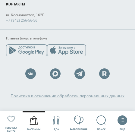
КОНТАКТЫ
ш. Космонавтов, 162Б
+7 (342) 256-56-56
Планета Бонус в телефоне
Политика в отношении обработки персональных данных
ПЛАНЕТА
ЕЩЕ
ПОИСК
МАГАЗИНЫ
ЕДА
РАЗВЛЕЧЕНИЯ
СЕРВИСЫ
АКЦИИ
БОНУС