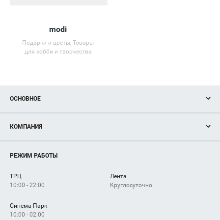
modi
Подарки и цветы, Товары
для хобби и творчества
ОСНОВНОЕ
Акции
КОМПАНИЯ
Новости
Магазины
О нас
Услуги
РЕЖИМ РАБОТЫ
Рекламодателям
Сервисы
Арендаторам
ТРЦ
Лента
Как добраться
10:00 - 22:00
Круглосуточно
Синема Парк
10:00 - 02:00