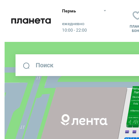
Пермь
Планета
ежедневно
ПЛАН
10:00 - 22:00
БОН
ЛИЧНЫ
Чет
Ла
Ювел
Lumma St
Firbi
AlBanna
Суши маркет
beauty
ОПТИКА
Estel
shop
Zen
Pedant.ru