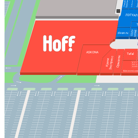
Бил
Профессионал
Здоровья
Планета
ЛЭТУАЛ
HOME
COZY
divan.ru
ASKONA
Tefal
Орматек
Экспресс
Кухни