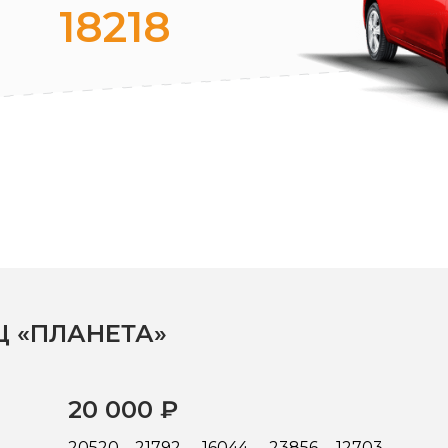
18218
 «ПЛАНЕТА»
20 000 ₽
20520
21792
16044
23856
12703