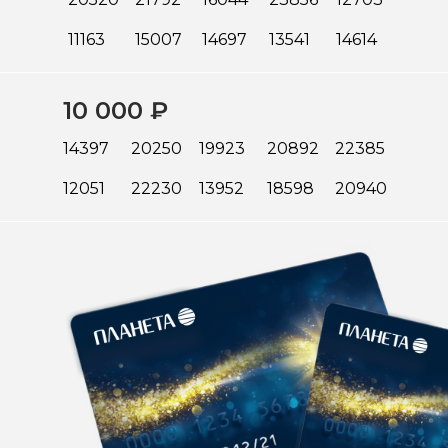
11163
15007
14697
13541
14614
10 000 ₽
14397
20250
19923
20892
22385
12051
22230
13952
18598
20940