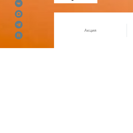
Акция
С 22 мая по 30 июня
в ТРЦ Пла
Оформляйте подарочные карты
Условия акции:
При единовременном оформ