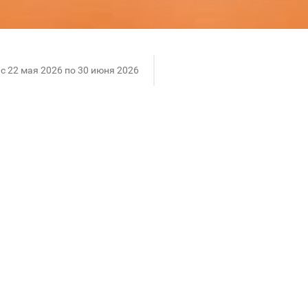
c 22 мая 2026 по 30 июня 2026
нета действует специальная акция на подарочные 
 для выпускников, учителей или коллег и получайт
лении
от 10 до 15 карт
вы получите
1 карту номиналом