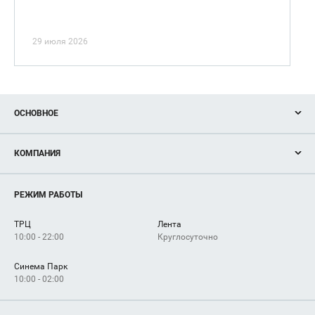
29 июля 2026
ОСНОВНОЕ
Акции
КОМПАНИЯ
Новости
Магазины
О нас
Услуги
РЕЖИМ РАБОТЫ
Рекламодателям
Сервисы
Арендаторам
ТРЦ
Лента
Как добраться
10:00 - 22:00
Круглосуточно
Синема Парк
10:00 - 02:00