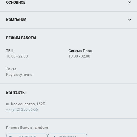
ОСНОВНОЕ
Акции
КОМПАНИЯ
Новости
Магазины
О нас
Услуги
РЕЖИМ РАБОТЫ
Рекламодателям
Сервисы
Арендаторам
ТРЦ
Синема Парк
Как добраться
10:00 - 22:00
10:00 - 02:00
Лента
Круглосуточно
КОНТАКТЫ
ш. Космонавтов, 162Б
+7 (342) 256-56-56
Планета Бонус в телефоне