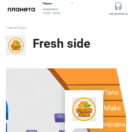
Пермь
ежедневно
10:00 - 22:00
КАК ДОБРАТЬСЯ
Главная
Еда
Fresh side
TomYumBar
Восток-Папа
Sushi Make
One Price
Coffee
Сковородка
Fresh