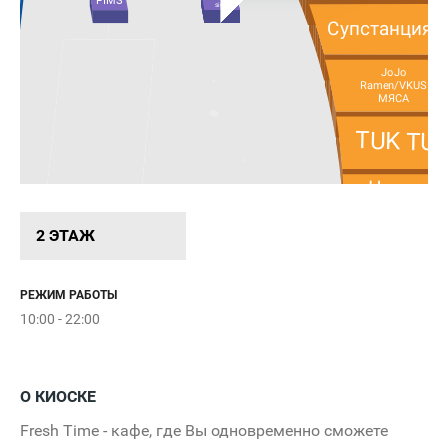
PIMS
side
Супстанция
JoJo
Ramen/VKUS
МЯСА
TUK TU
Цыплят
по-англий
LAP
2 ЭТАЖ
Burger K
Monkey
Grinder
РЕЖИМ РАБОТЫ
FLUF
10:00 - 22:00
ROSTI
О КИОСКЕ
Вкусно - и 
Fresh Time - кафе, где Вы одновременно сможете