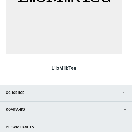
LiloMilkTea
ОСНОВНОЕ
Акции
КОМПАНИЯ
Новости
Магазины
О нас
Услуги
РЕЖИМ РАБОТЫ
Рекламодателям