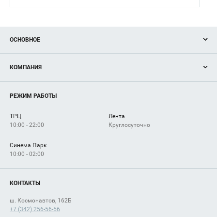
ОСНОВНОЕ
Акции
КОМПАНИЯ
Новости
Магазины
О нас
Услуги
РЕЖИМ РАБОТЫ
Рекламодателям
Сервисы
Арендаторам
ТРЦ
Лента
Как добраться
10:00 - 22:00
Круглосуточно
Синема Парк
10:00 - 02:00
КОНТАКТЫ
ш. Космонавтов, 162Б
+7 (342) 256-56-56