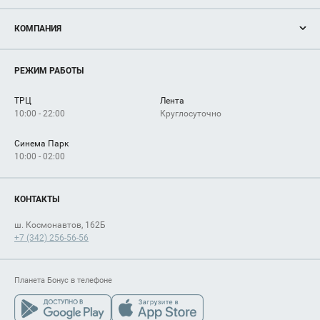
Акции
КОМПАНИЯ
Новости
Магазины
О нас
Услуги
РЕЖИМ РАБОТЫ
Рекламодателям
Сервисы
Арендаторам
ТРЦ
Лента
Как добраться
10:00 - 22:00
Круглосуточно
Синема Парк
10:00 - 02:00
КОНТАКТЫ
ш. Космонавтов, 162Б
+7 (342) 256-56-56
Планета Бонус в телефоне