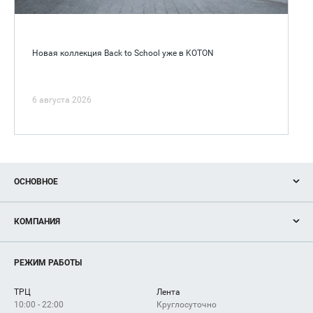
Новая коллекция Back to School уже в KOTON
6 августа 2026
ОСНОВНОЕ
Акции
КОМПАНИЯ
Новости
Магазины
О нас
Услуги
РЕЖИМ РАБОТЫ
Рекламодателям
Сервисы
Арендаторам
ТРЦ
Лента
Как добраться
10:00 - 22:00
Круглосуточно