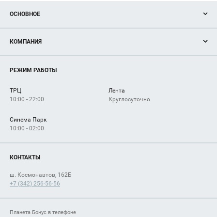
ОСНОВНОЕ
Акции
КОМПАНИЯ
Новости
Магазины
О нас
Услуги
РЕЖИМ РАБОТЫ
Рекламодателям
Сервисы
Арендаторам
ТРЦ
Лента
Как добраться
10:00 - 22:00
Круглосуточно
Синема Парк
10:00 - 02:00
КОНТАКТЫ
ш. Космонавтов, 162Б
+7 (342) 256-56-56
Планета Бонус в телефоне