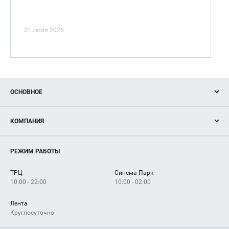
31 июля 2026
ОСНОВНОЕ
Акции
КОМПАНИЯ
Новости
Магазины
О нас
Услуги
РЕЖИМ РАБОТЫ
Рекламодателям
Сервисы
Арендаторам
ТРЦ
Синема Парк
Как добраться
10:00 - 22:00
10:00 - 02:00
Лента
Круглосуточно