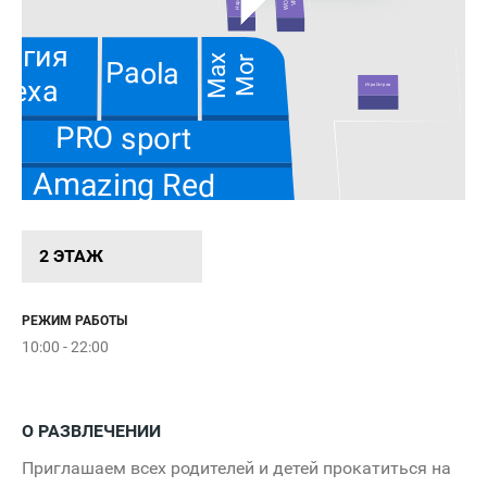
Express
Happy
WOW
VR
агия
Max
Mor
Paola
меха
ИгроОстров
PRO sport
Amazing Red
Crazy Cart
2 ЭТАЖ
РЕЖИМ РАБОТЫ
Lamoda Sport
10:00 - 22:00
Yamaguchi
О РАЗВЛЕЧЕНИИ
Northland
Приглашаем всех родителей и детей прокатиться на