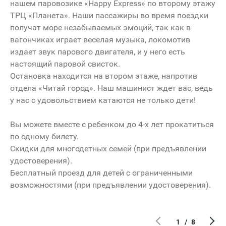
LA
O'Hara
нашем паровозике «Happy Express» по второму этажу
ТРЦ «Планета». Наши пассажиры во время поездки
ФРАЙДЭЙ
получат море незабываемых эмоций, так как в
вагончиках играет веселая музыка, локомотив
издает звук парового двигателя, и у него есть
настоящий паровой свисток.
Остановка находится на втором этаже, напротив
отдела «Читай город». Наш машинист ждет вас, ведь
у нас с удовольствием катаются не только дети!
Milavitsa
COLIN'S
Вы можете вместе с ребенком до 4-х лет прокатиться
SELA
по одному билету.
Скидки для многодетных семей (при предъявлении
удостоверения).
Бесплатный проезд для детей с ограниченными
возможностями (при предъявлении удостоверения).
1
/
8